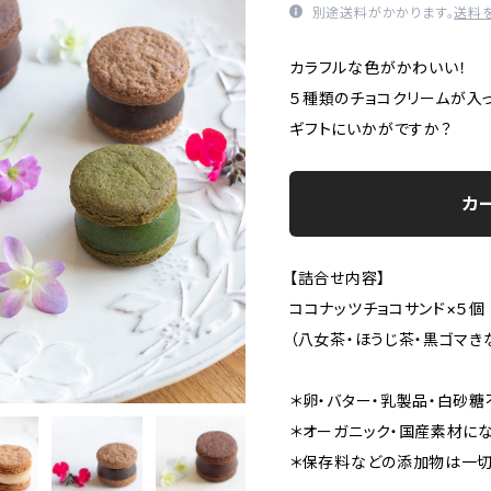
別途送料がかかります。
送料
カラフルな色がかわいい！
５種類のチョコクリームが入
ギフトにいかがですか？
カ
【詰合せ内容】
ココナッツチョコサンド×５個
（八女茶・ほうじ茶・黒ゴマき
＊卵・バター・乳製品・白砂糖
＊オーガニック・国産素材にな
＊保存料などの添加物は一切