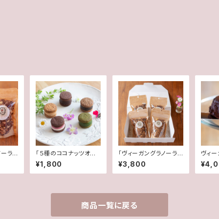
ノーラ」
「５種のココナッツオイ
「ヴィーガングラノーラ」
ヴィー
せ
ルチョコサンド」詰め合
４種の詰め合わせ
ラ」
¥1,800
¥3,800
¥4,
わせ
商品一覧に戻る