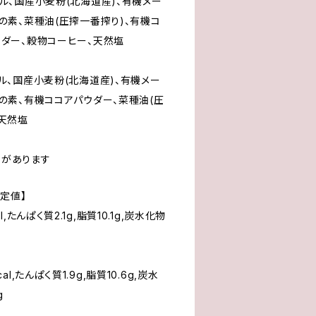
ル、国産小麦粉(北海道産)、有機メー
の素、菜種油(圧搾一番搾り)、有機コ
ウダー、穀物コーヒー、天然塩
ル、国産小麦粉(北海道産)、有機メー
の素、有機ココアパウダー、菜種油(圧
、天然塩
性があります
推定値】
,たんぱく質2.1g,脂質10.1g,炭水化物
l,たんぱく質1.9g,脂質10.6g,炭水
g