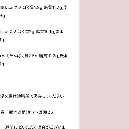
cal,たんぱく質1.8g,脂質11.2g,炭
9g
al,たんぱく質2g,脂質10.1g,炭水
6g
al,たんぱく質2.5g,脂質10.3g,炭水
6g
多湿を避け冷暗所で保存してください
千春 熊本県菊池市市野瀬２５
、一週間ほどいただく場合がございま