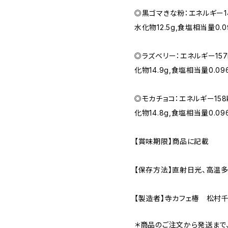
◎黒ゴマきな粉：エネルギー148k
水化物12.5g,食塩相当量0.0
◎ラズベリー：エネルギー157kc
化物14.9g,食塩相当量0.09
◎モカチョコ：エネルギー158kc
化物14.8g,食塩相当量0.09
【賞味期限】商品に記載
【保存方法】直射日光、高温
【製造者】寺カフェ椿 松村
＊商品のご注文から発送まで